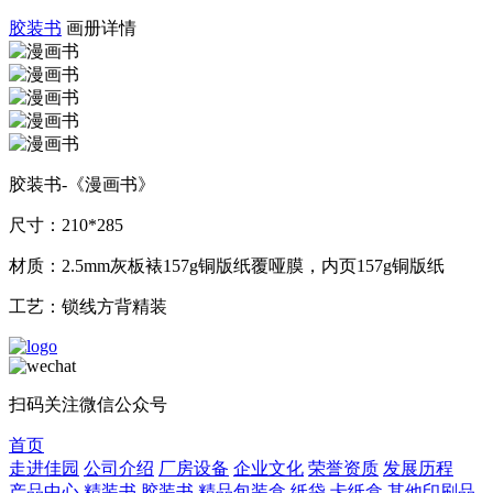
胶装书
画册详情
胶装书-《漫画书》
尺寸：210*285
材质：2.5mm灰板裱157g铜版纸覆哑膜，内页157g铜版纸
工艺：锁线方背精装
扫码关注微信公众号
首页
走进佳园
公司介绍
厂房设备
企业文化
荣誉资质
发展历程
产品中心
精装书
胶装书
精品包装盒
纸袋
卡纸盒
其他印刷品